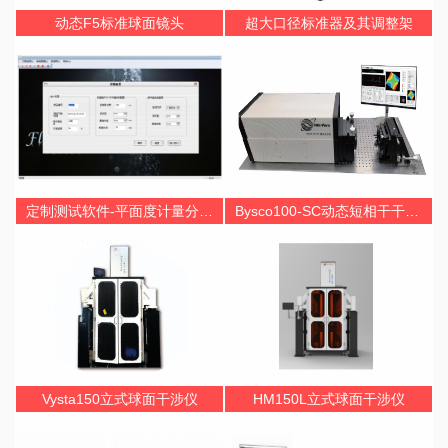
动态F5标准球面镜头
超大口径标准器及其调整架
定制测试软件-平面度计量分析Flax2.0
Bysco100-SC动态短相干干涉仪
Vysta150立式球面干涉仪
HM150L立式球面干涉仪