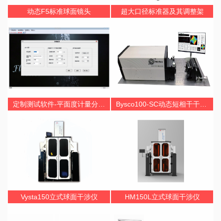
动态F5标准球面镜头
超大口径标准器及其调整架
定制测试软件-平面度计量分析Flax2.0
Bysco100-SC动态短相干干涉仪
Vysta150立式球面干涉仪
HM150L立式球面干涉仪