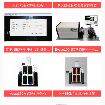
动态F5标准球面镜头
超大口径标准器及其调整架
定制测试软件-平面度计量分析Flax2.0
Bysco100-SC动态短相干干涉仪
Vysta150立式球面干涉仪
HM150L立式球面干涉仪