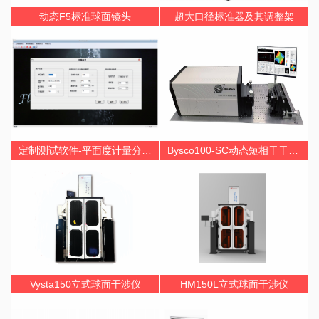
动态F5标准球面镜头
超大口径标准器及其调整架
定制测试软件-平面度计量分析Flax2.0
Bysco100-SC动态短相干干涉仪
Vysta150立式球面干涉仪
HM150L立式球面干涉仪