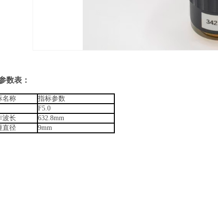
参数表：
标名称
指标参数
F5.0
作波长
632.8mm
曈直径
9mm