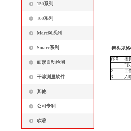
150系列
100系列
Marc60系列
Smarc系列
镜头规格
序号
指
面形自动检测
1
F数
2
工
干涉测量软件
3
入
其他
公司专利
软著