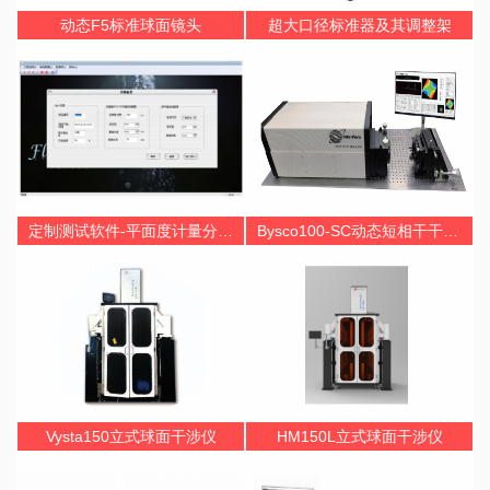
动态F5标准球面镜头
超大口径标准器及其调整架
定制测试软件-平面度计量分析Flax2.0
Bysco100-SC动态短相干干涉仪
Vysta150立式球面干涉仪
HM150L立式球面干涉仪