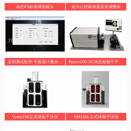
动态F5标准球面镜头
超大口径标准器及其调整架
定制测试软件-平面度计量分析Flax2.0
Bysco100-SC动态短相干干涉仪
Vysta150立式球面干涉仪
HM150L立式球面干涉仪