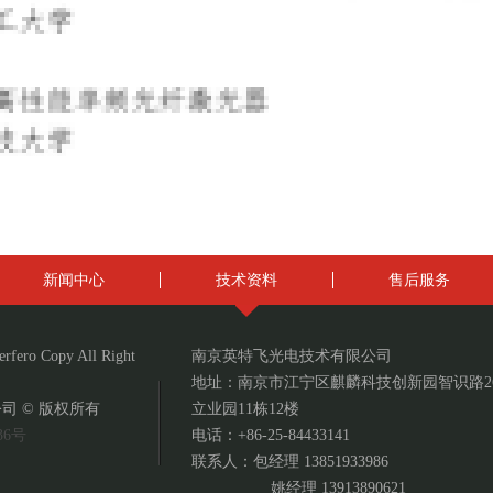
新闻中心
技术资料
售后服务
erfero Copy All Right
南京英特飞光电技术有限公司
地址：南京市江宁区麒麟科技创新园智识路2
司 © 版权所有
立业园11栋12楼
36号
电话：+86-25-84433141
联系人：包经理 13851933986
姚经理 13913890621